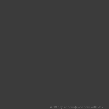
© 2017 by
landerro@mac.com
with
Wix.